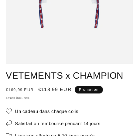
VETEMENTS x CHAMPION
Prix
Prix
€118,99 EUR
€169,99 EUR
Promotion
habituel
promotionnel
Taxes incluses.
Un cadeau dans chaque colis
Satisfait ou remboursé pendant 14 jours
Livraison offerte en 5-10 jours ouvrés