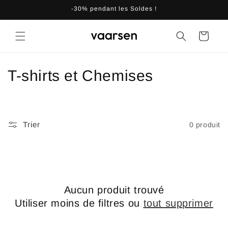
et
-30% pendant les Soldes !
passer
au
contenu
Panier
C
T-shirts et Chemises
o
l
Trier
0 produit
l
e
c
Aucun produit trouvé
t
Utiliser moins de filtres ou
tout supprimer
i