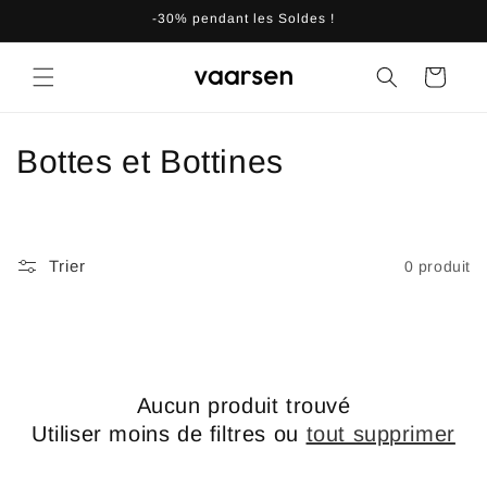
et
-30% pendant les Soldes !
passer
au
contenu
Panier
C
Bottes et Bottines
o
l
Trier
0 produit
l
e
c
Aucun produit trouvé
t
Utiliser moins de filtres ou
tout supprimer
i