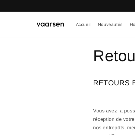
et
passer
au
contenu
Accueil
Nouveautés
H
Retou
RETOURS 
Vous avez la possi
réception de votre
nos entrepôts, me