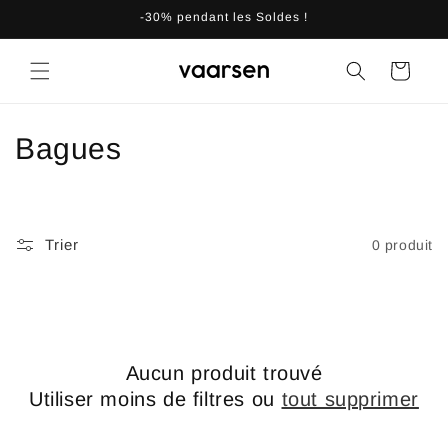
et
-30% pendant les Soldes !
passer
au
contenu
Panier
C
Bagues
o
l
Trier
0 produit
l
e
c
Aucun produit trouvé
t
Utiliser moins de filtres ou
tout supprimer
i