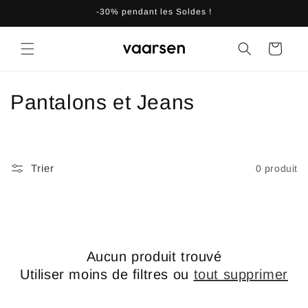
et
-30% pendant les Soldes !
passer
au
contenu
Panier
C
Pantalons et Jeans
o
l
Trier
0 produit
l
e
c
Aucun produit trouvé
t
Utiliser moins de filtres ou
tout supprimer
i