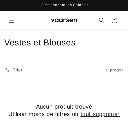
et
-30% pendant les Soldes !
passer
au
contenu
Panier
C
Vestes et Blouses
o
l
Trier
0 produit
l
e
c
Aucun produit trouvé
t
Utiliser moins de filtres ou
tout supprimer
i