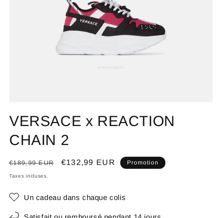
VERSACE x REACTION
CHAIN 2
Prix
Prix
€132,99 EUR
€189,99 EUR
Promotion
habituel
promotionnel
Taxes incluses.
Un cadeau dans chaque colis
Satisfait ou remboursé pendant 14 jours