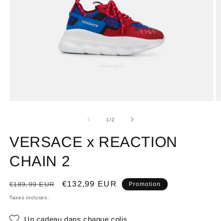
de
1
/
2
VERSACE x REACTION
CHAIN 2
Prix
Prix
€132,99 EUR
€189,99 EUR
Promotion
habituel
promotionnel
Taxes incluses.
Un cadeau dans chaque colis