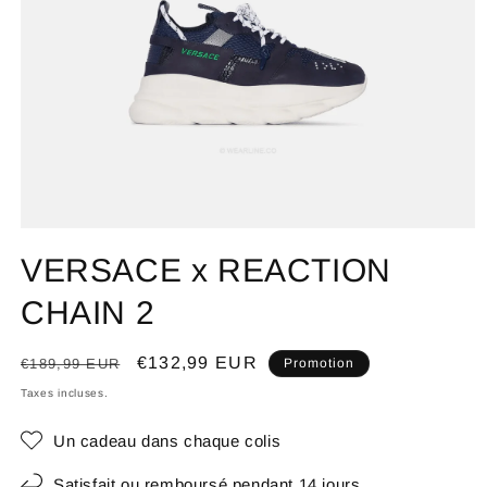
VERSACE x REACTION
CHAIN 2
Prix
Prix
€132,99 EUR
€189,99 EUR
Promotion
habituel
promotionnel
Taxes incluses.
Un cadeau dans chaque colis
Satisfait ou remboursé pendant 14 jours