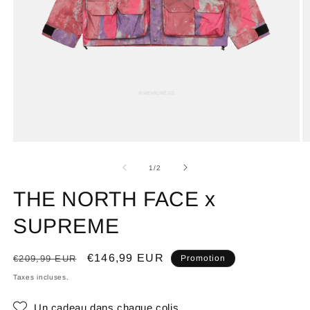
de
1
/
2
THE NORTH FACE x
SUPREME
Prix
Prix
€146,99 EUR
€209,99 EUR
Promotion
habituel
promotionnel
Taxes incluses.
Un cadeau dans chaque colis