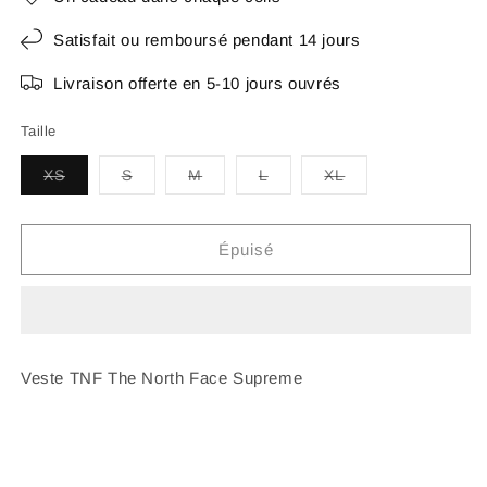
Satisfait ou remboursé pendant 14 jours
Livraison offerte en 5-10 jours ouvrés
Taille
Variante
Variante
Variante
Variante
Variante
XS
S
M
L
XL
épuisée
épuisée
épuisée
épuisée
épuisée
ou
ou
ou
ou
ou
indisponible
indisponible
indisponible
indisponible
indisponible
Épuisé
Veste TNF The North Face Supreme