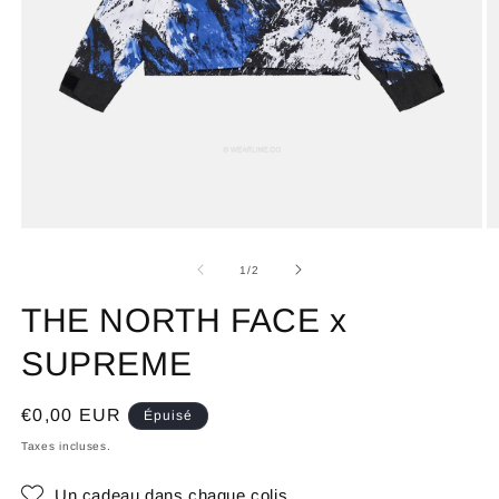
de
1
/
2
THE NORTH FACE x
SUPREME
Prix
€0,00 EUR
Épuisé
habituel
Taxes incluses.
Un cadeau dans chaque colis