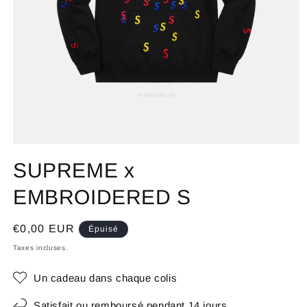
SUPREME x
EMBROIDERED S
Prix
€0,00 EUR
Épuisé
habituel
Taxes incluses.
Un cadeau dans chaque colis
Satisfait ou remboursé pendant 14 jours