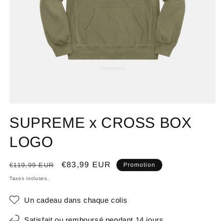
SUPREME x CROSS BOX
LOGO
Prix
Prix
€83,99 EUR
€119,99 EUR
Promotion
habituel
promotionnel
Taxes incluses.
Un cadeau dans chaque colis
Satisfait ou remboursé pendant 14 jours