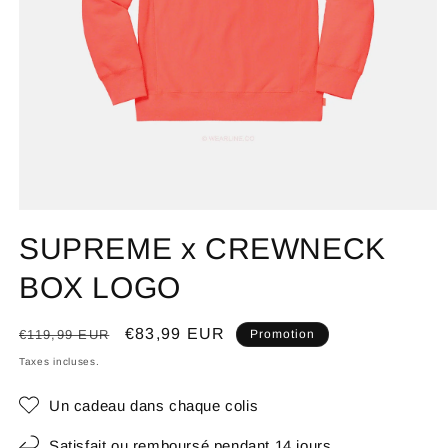
SUPREME x CREWNECK
BOX LOGO
Prix
Prix
€83,99 EUR
€119,99 EUR
Promotion
habituel
promotionnel
Taxes incluses.
Un cadeau dans chaque colis
Satisfait ou remboursé pendant 14 jours