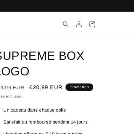
Connexion
Panier
SUPREME BOX
LOGO
ix
Prix
€20,99 EUR
29,99 EUR
Promotion
bituel
promotionnel
es incluses.
Un cadeau dans chaque colis
Satisfait ou remboursé pendant 14 jours
Livraison offerte en 5-10 jours ouvrés