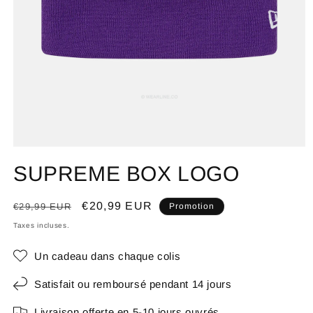
SUPREME BOX LOGO
Prix
Prix
€20,99 EUR
€29,99 EUR
Promotion
habituel
promotionnel
Taxes incluses.
Un cadeau dans chaque colis
Satisfait ou remboursé pendant 14 jours
Livraison offerte en 5-10 jours ouvrés