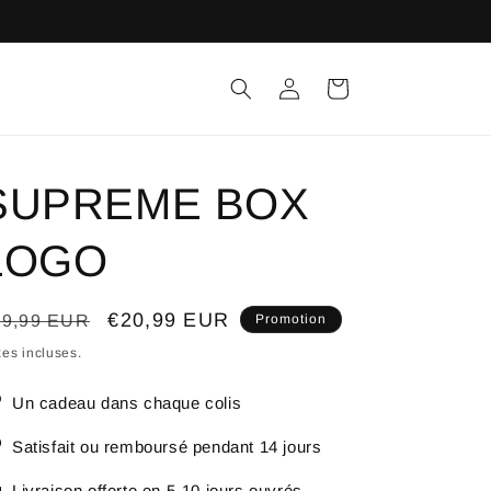
Connexion
Panier
SUPREME BOX
LOGO
ix
Prix
€20,99 EUR
29,99 EUR
Promotion
bituel
promotionnel
es incluses.
Un cadeau dans chaque colis
Satisfait ou remboursé pendant 14 jours
Livraison offerte en 5-10 jours ouvrés