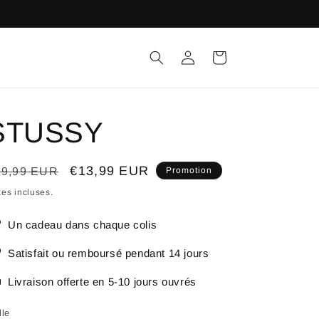
Connexion
Panier
STUSSY
ix
Prix
€13,99 EUR
19,99 EUR
Promotion
bituel
promotionnel
es incluses.
Un cadeau dans chaque colis
Satisfait ou remboursé pendant 14 jours
Livraison offerte en 5-10 jours ouvrés
lle