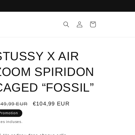
Connexion
Panier
STUSSY X AIR
ZOOM SPIRIDON
CAGED “FOSSIL”
ix
Prix
€104,99 EUR
149,99 EUR
bituel
promotionnel
Promotion
es incluses.