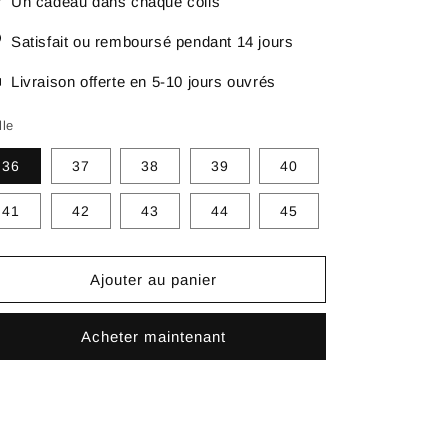
Un cadeau dans chaque colis
Satisfait ou remboursé pendant 14 jours
Livraison offerte en 5-10 jours ouvrés
lle
36
37
38
39
40
41
42
43
44
45
Ajouter au panier
Acheter maintenant