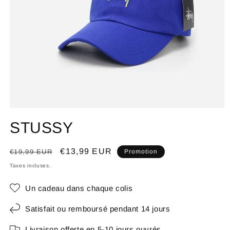
STUSSY
Prix
Prix
€13,99 EUR
€19,99 EUR
Promotion
habituel
promotionnel
Taxes incluses.
Un cadeau dans chaque colis
Satisfait ou remboursé pendant 14 jours
Livraison offerte en 5-10 jours ouvrés