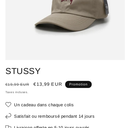
STUSSY
Prix
Prix
€13,99 EUR
€19,99 EUR
Promotion
habituel
promotionnel
Taxes incluses.
Un cadeau dans chaque colis
Satisfait ou remboursé pendant 14 jours
Livraison offerte en 5-10 jours ouvrés