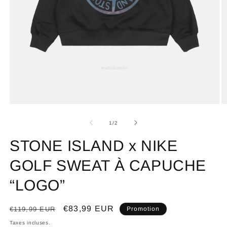
de
1
/
2
STONE ISLAND x NIKE
GOLF SWEAT À CAPUCHE
“LOGO”
Prix
Prix
€83,99 EUR
€119,99 EUR
Promotion
habituel
promotionnel
Taxes incluses.