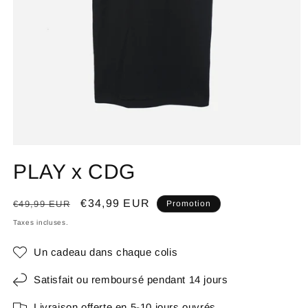
PLAY x CDG
Prix
Prix
€34,99 EUR
€49,99 EUR
Promotion
habituel
promotionnel
Taxes incluses.
Un cadeau dans chaque colis
Satisfait ou remboursé pendant 14 jours
Livraison offerte en 5-10 jours ouvrés