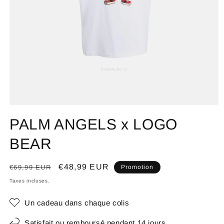
PALM ANGELS x LOGO
BEAR
Prix
Prix
€48,99 EUR
€69,99 EUR
Promotion
habituel
promotionnel
Taxes incluses.
Un cadeau dans chaque colis
Satisfait ou remboursé pendant 14 jours