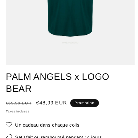
PALM ANGELS x LOGO
BEAR
Prix
Prix
€48,99 EUR
€69,99 EUR
Promotion
habituel
promotionnel
Taxes incluses.
Un cadeau dans chaque colis
Satisfait ou remboursé pendant 14 jours