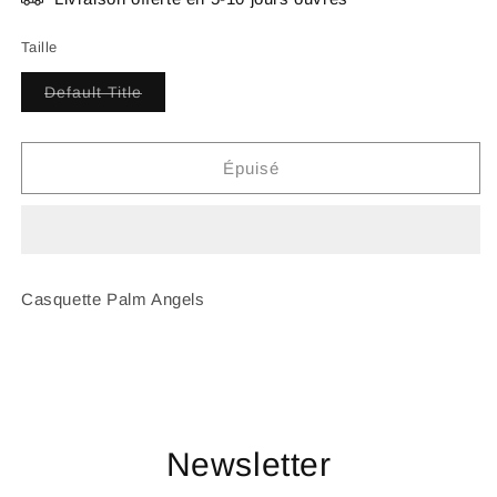
Taille
Variante
Default Title
épuisée
ou
indisponible
Épuisé
Casquette Palm Angels
Newsletter