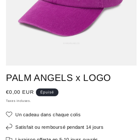
PALM ANGELS x LOGO
Prix
€0,00 EUR
Épuisé
habituel
Taxes incluses.
Un cadeau dans chaque colis
Satisfait ou remboursé pendant 14 jours
Livraison offerte en 5-10 jours ouvrés