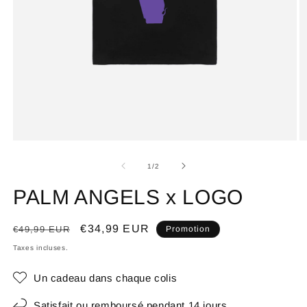
de
1
/
2
PALM ANGELS x LOGO
Prix
Prix
€34,99 EUR
€49,99 EUR
Promotion
habituel
promotionnel
Taxes incluses.
Un cadeau dans chaque colis
Satisfait ou remboursé pendant 14 jours