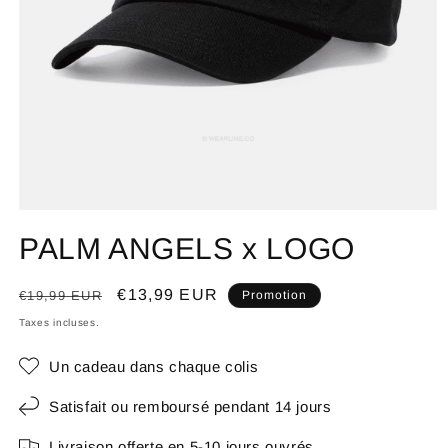
PALM ANGELS x LOGO
Prix
Prix
€13,99 EUR
€19,99 EUR
Promotion
habituel
promotionnel
Taxes incluses.
Un cadeau dans chaque colis
Satisfait ou remboursé pendant 14 jours
Livraison offerte en 5-10 jours ouvrés