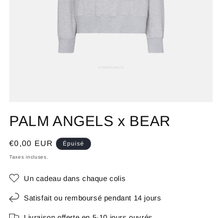
PALM ANGELS x BEAR
Prix
€0,00 EUR
Épuisé
habituel
Taxes incluses.
Un cadeau dans chaque colis
Satisfait ou remboursé pendant 14 jours
Livraison offerte en 5-10 jours ouvrés