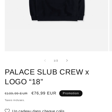
de
1
/
2
PALACE SLUB CREW x
LOGO “18”
Prix
Prix
€76,99 EUR
€109,99 EUR
Promotion
habituel
promotionnel
Taxes incluses.
Un cadeau dans chaque colis