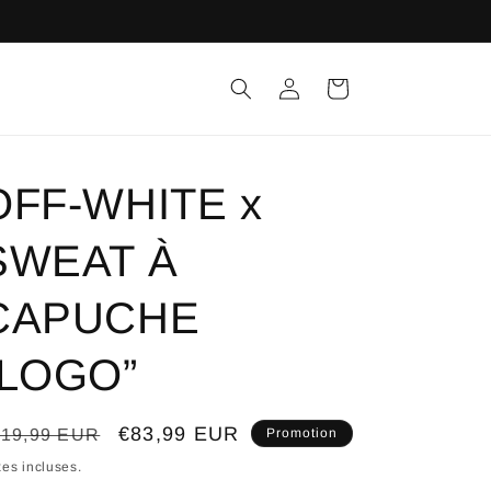
Connexion
Panier
OFF-WHITE x
SWEAT À
CAPUCHE
“LOGO”
ix
Prix
€83,99 EUR
119,99 EUR
Promotion
bituel
promotionnel
es incluses.