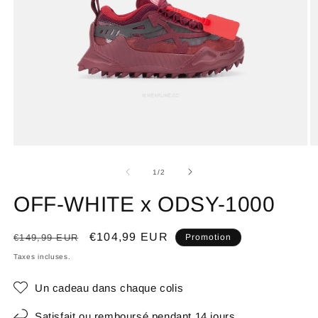
de
1
/
2
OFF-WHITE x ODSY-1000
Prix
Prix
€104,99 EUR
€149,99 EUR
Promotion
habituel
promotionnel
Taxes incluses.
Un cadeau dans chaque colis
Satisfait ou remboursé pendant 14 jours