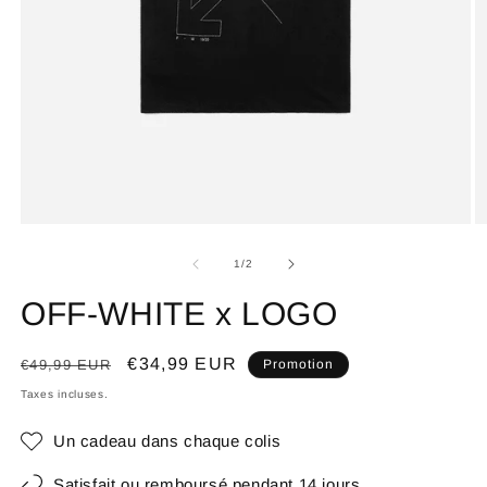
de
1
/
2
OFF-WHITE x LOGO
Prix
Prix
€34,99 EUR
€49,99 EUR
Promotion
habituel
promotionnel
Taxes incluses.
Un cadeau dans chaque colis
Satisfait ou remboursé pendant 14 jours