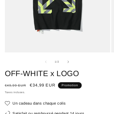
de
1
/
2
OFF-WHITE x LOGO
Prix
Prix
€34,99 EUR
€49,99 EUR
Promotion
habituel
promotionnel
Taxes incluses.
Un cadeau dans chaque colis
Satisfait ou remboursé pendant 14 jours