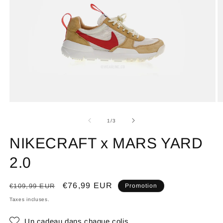
de
1
/
3
NIKECRAFT x MARS YARD
2.0
Prix
Prix
€76,99 EUR
€109,99 EUR
Promotion
habituel
promotionnel
Taxes incluses.
Un cadeau dans chaque colis