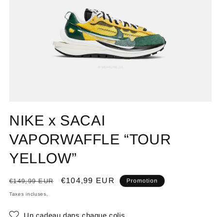
NIKE x SACAI
VAPORWAFFLE “TOUR
YELLOW”
Prix
Prix
€104,99 EUR
€149,99 EUR
Promotion
habituel
promotionnel
Taxes incluses.
Un cadeau dans chaque colis