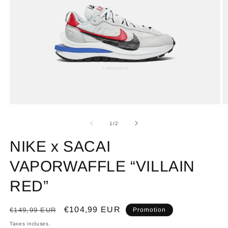
de
1
/
2
NIKE x SACAI
VAPORWAFFLE “VILLAIN
RED”
Prix
Prix
€104,99 EUR
€149,99 EUR
Promotion
habituel
promotionnel
Taxes incluses.