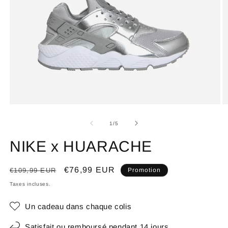
de
1
/
5
NIKE x HUARACHE
Prix
Prix
€76,99 EUR
€109,99 EUR
Promotion
habituel
promotionnel
Taxes incluses.
Un cadeau dans chaque colis
Satisfait ou remboursé pendant 14 jours