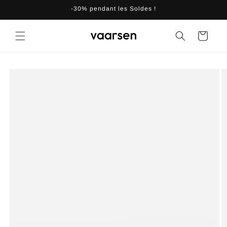
et
-30% pendant les Soldes !
passer
au
contenu
Panier
Passer aux
informations
produits