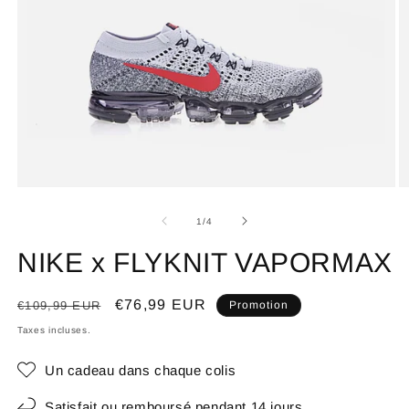
de
1
/
4
NIKE x FLYKNIT VAPORMAX
Prix
Prix
€76,99 EUR
€109,99 EUR
Promotion
habituel
promotionnel
Taxes incluses.
Un cadeau dans chaque colis
Satisfait ou remboursé pendant 14 jours