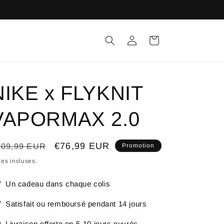
Connexion
Panier
NIKE x FLYKNIT
VAPORMAX 2.0
ix
Prix
€76,99 EUR
109,99 EUR
Promotion
bituel
promotionnel
es incluses.
Un cadeau dans chaque colis
Satisfait ou remboursé pendant 14 jours
Livraison offerte en 5-10 jours ouvrés