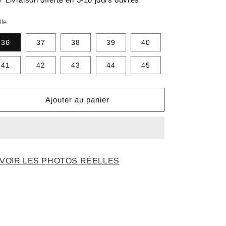
lle
36
37
38
39
40
41
42
43
44
45
Ajouter au panier
VOIR LES PHOTOS RÉELLES