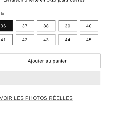
lle
36
37
38
39
40
41
42
43
44
45
Ajouter au panier
VOIR LES PHOTOS RÉELLES