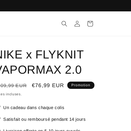
Connexion
Panier
NIKE x FLYKNIT
VAPORMAX 2.0
ix
Prix
€76,99 EUR
109,99 EUR
Promotion
bituel
promotionnel
es incluses.
Un cadeau dans chaque colis
Satisfait ou remboursé pendant 14 jours
Livraison offerte en 5-10 jours ouvrés