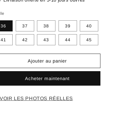
lle
36
37
38
39
40
41
42
43
44
45
Ajouter au panier
Acheter maintenant
VOIR LES PHOTOS RÉELLES