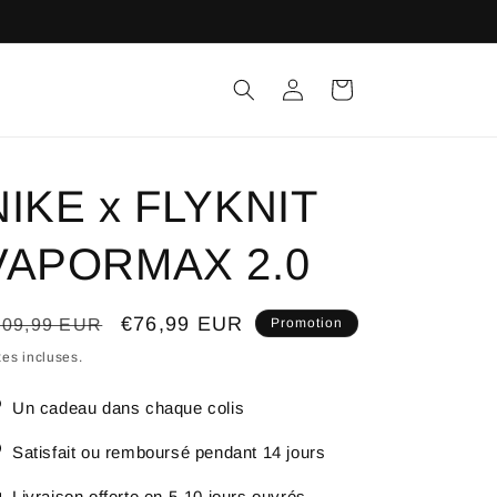
Connexion
Panier
NIKE x FLYKNIT
VAPORMAX 2.0
ix
Prix
€76,99 EUR
109,99 EUR
Promotion
bituel
promotionnel
es incluses.
Un cadeau dans chaque colis
Satisfait ou remboursé pendant 14 jours
Livraison offerte en 5-10 jours ouvrés