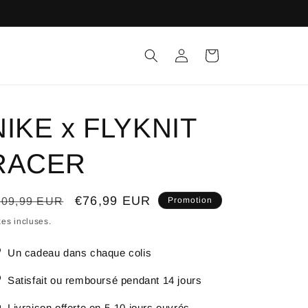
Connexion
Panier
NIKE x FLYKNIT
RACER
ix
Prix
€76,99 EUR
109,99 EUR
Promotion
bituel
promotionnel
es incluses.
Un cadeau dans chaque colis
Satisfait ou remboursé pendant 14 jours
Livraison offerte en 5-10 jours ouvrés