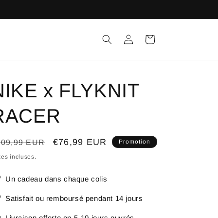
Connexion
Panier
NIKE x FLYKNIT
RACER
ix
Prix
€76,99 EUR
109,99 EUR
Promotion
bituel
promotionnel
es incluses.
Un cadeau dans chaque colis
Satisfait ou remboursé pendant 14 jours
Livraison offerte en 5-10 jours ouvrés