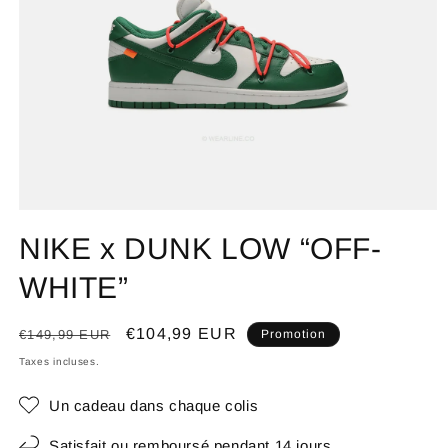
NIKE x DUNK LOW “OFF-
WHITE”
Prix
Prix
€104,99 EUR
€149,99 EUR
Promotion
habituel
promotionnel
Taxes incluses.
Un cadeau dans chaque colis
Satisfait ou remboursé pendant 14 jours