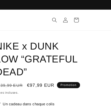
Connexion
Panier
NIKE x DUNK
LOW “GRATEFUL
DEAD”
ix
Prix
€97,99 EUR
139,99 EUR
Promotion
bituel
promotionnel
es incluses.
Un cadeau dans chaque colis