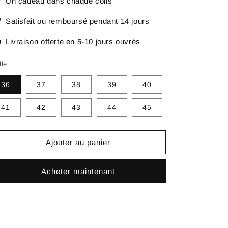
Un cadeau dans chaque colis
Satisfait ou remboursé pendant 14 jours
Livraison offerte en 5-10 jours ouvrés
lle
36
37
38
39
40
41
42
43
44
45
Ajouter au panier
Acheter maintenant