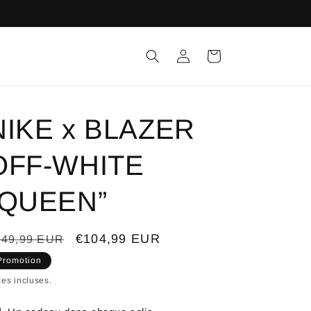
Connexion
Panier
NIKE x BLAZER
OFF-WHITE
“QUEEN”
ix
Prix
€104,99 EUR
149,99 EUR
bituel
promotionnel
Promotion
es incluses.