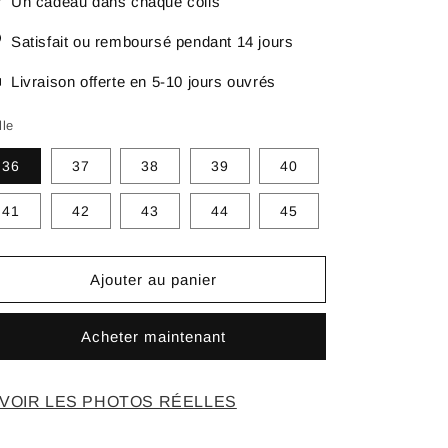
Un cadeau dans chaque colis
Satisfait ou remboursé pendant 14 jours
Livraison offerte en 5-10 jours ouvrés
lle
36
37
38
39
40
41
42
43
44
45
Ajouter au panier
Acheter maintenant
VOIR LES PHOTOS RÉELLES