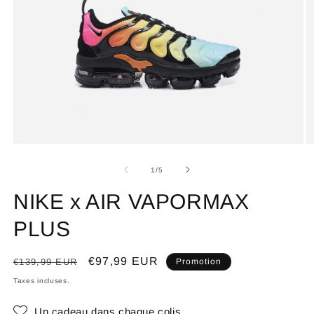
de
1
/
5
NIKE x AIR VAPORMAX
PLUS
Prix
Prix
€97,99 EUR
€139,99 EUR
Promotion
habituel
promotionnel
Taxes incluses.
Un cadeau dans chaque colis